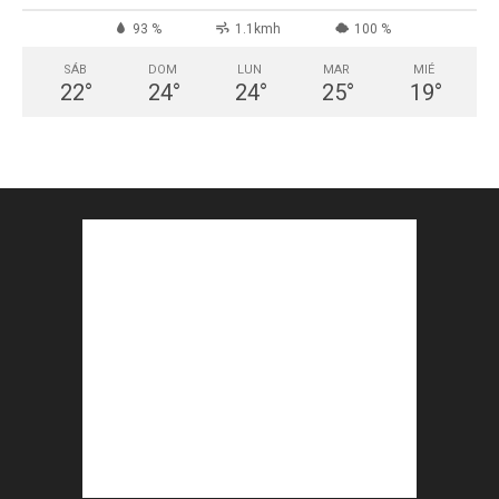
93 %
1.1kmh
100 %
SÁB
DOM
LUN
MAR
MIÉ
22
°
24
°
24
°
25
°
19
°