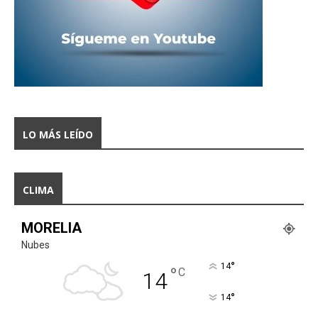
LO MÁS LEÍDO
CLIMA
MORELIA
Nubes
°
14
°
C
14
°
14