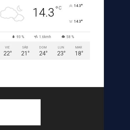
°
14.3
°
C
14.3
°
14.3
93 %
1.6kmh
58 %
VIE
SÁB
DOM
LUN
MAR
22
°
21
°
24
°
23
°
18
°