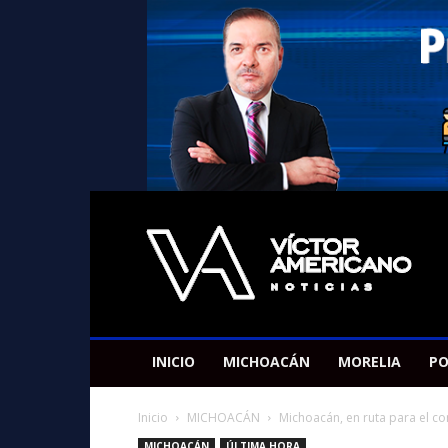
Americano
Victor
INICIO
MICHOACÁN
MORELIA
PO
Inicio
MICHOACÁN
Michoacán, en ruta para el 
MICHOACÁN
ÚLTIMA HORA