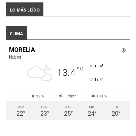
LO MÁS LEÍDO
CLIMA
MORELIA
Nubes
°
13.4
°
C
13.4
°
13.4
92 %
1.7kmh
100 %
DOM
LUN
MAR
MIÉ
JUE
22
°
23
°
25
°
24
°
20
°