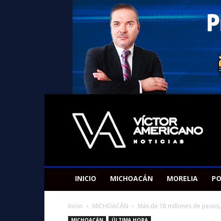
Americano
Victor
INICIO
MICHOACÁN
MORELIA
PO
Inicio
MICHOACÁN
Más de 18 millones de pesos, a
MICHOACÁN
ÚLTIMA HORA