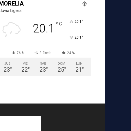
MORELIA
Lluvia Ligera
°
20.1
°
C
20.1
°
20.1
76 %
3.2kmh
24 %
JUE
VIE
SÁB
DOM
LUN
23
°
22
°
23
°
25
°
21
°