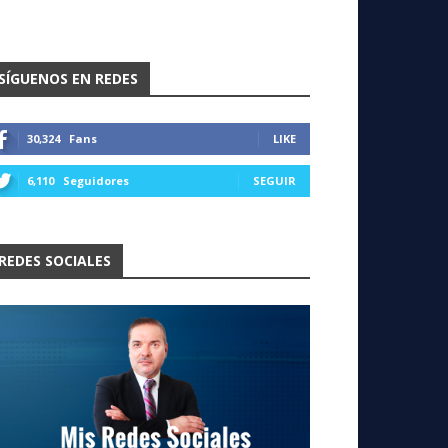
SÍGUENOS EN REDES
30,324
Fans
LIKE
6,110
Seguidores
SEGUIR
REDES SOCIALES