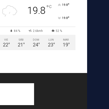
°
19.8
°
C
19.8
°
19.8
84 %
2.6kmh
52 %
VIE
SÁB
DOM
LUN
MAR
22
°
21
°
24
°
23
°
19
°