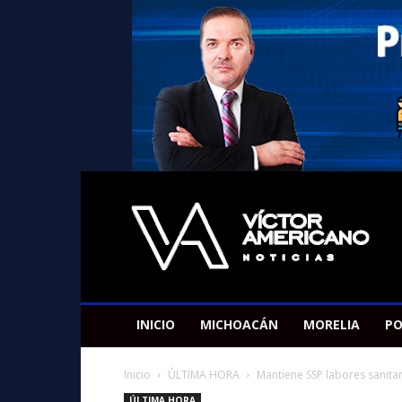
Americano
Victor
INICIO
MICHOACÁN
MORELIA
PO
Inicio
ÚLTIMA HORA
Mantiene SSP labores sanita
ÚLTIMA HORA