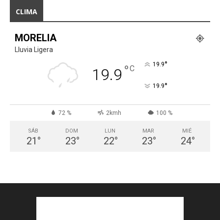
CLIMA
MORELIA
Lluvia Ligera
°
19.9
°
C
19.9
°
19.9
72 %
2kmh
100 %
SÁB
DOM
LUN
MAR
MIÉ
21
°
23
°
22
°
23
°
24
°