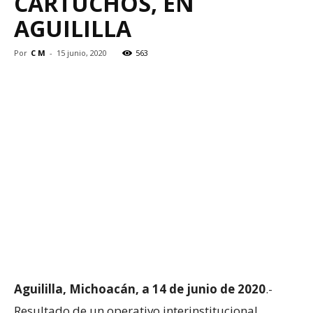
CARTUCHOS, EN
AGUILILLA
Por
C M
-
15 junio, 2020
563
Aguililla, Michoacán, a 14 de junio de 2020
.-
Resultado de un operativo interinstitucional,