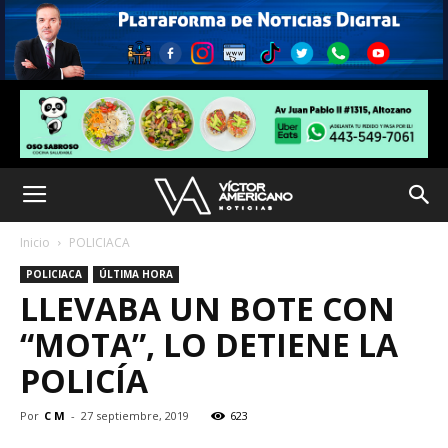
Inicio
POLICIACA
POLICIACA
ÚLTIMA HORA
LLEVABA UN BOTE CON
“MOTA”, LO DETIENE LA
POLICÍA
Por
C M
-
27 septiembre, 2019
623