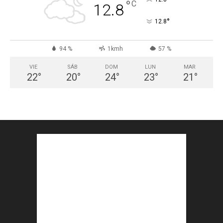
°
C
12.8
°
12.8
94 %
1kmh
57 %
VIE
SÁB
DOM
LUN
MAR
22
°
20
°
24
°
23
°
21
°