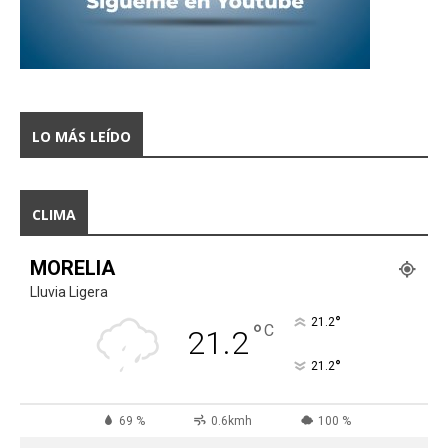
LO MÁS LEÍDO
CLIMA
MORELIA
Lluvia Ligera
°
21.2
°
C
21.2
°
21.2
69 %
0.6kmh
100 %