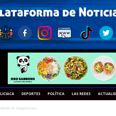
LICIACA
DEPORTES
POLÍTICA
LAS REDES
ACTUALI
poblado de Tangancícuaro