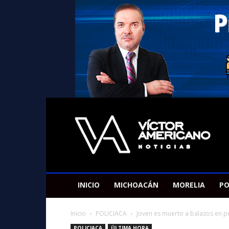
Americano
Victor
INICIO
MICHOACÁN
MORELIA
PO
Inicio
POLICIACA
Joven es muerto a balazos en 
POLICIACA
ÚLTIMA HORA