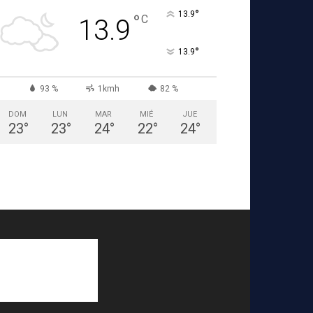
°
13.9
°
C
13.9
°
13.9
93 %
1kmh
82 %
DOM
LUN
MAR
MIÉ
JUE
23
°
23
°
24
°
22
°
24
°