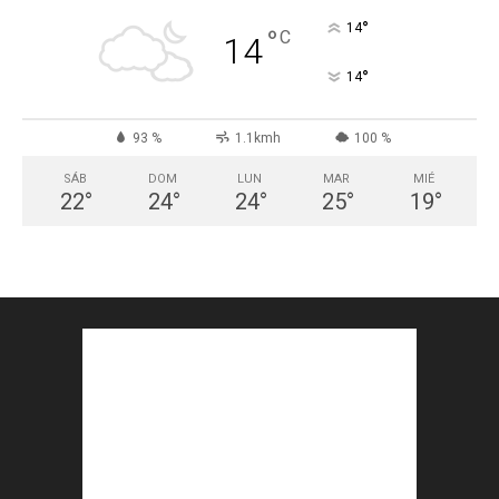
°
14
°
C
14
°
14
93 %
1.1kmh
100 %
SÁB
DOM
LUN
MAR
MIÉ
22
°
24
°
24
°
25
°
19
°