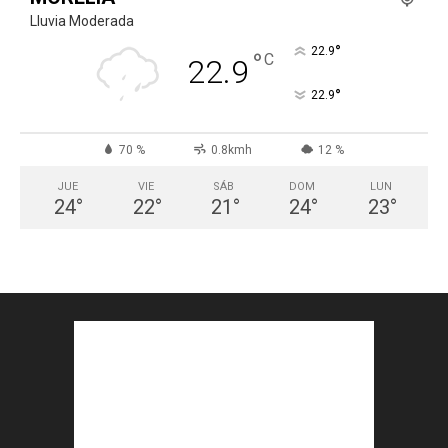
Lluvia Moderada
°
22.9
°
C
22.9
°
22.9
70 %
0.8kmh
12 %
JUE
VIE
SÁB
DOM
LUN
24
°
22
°
21
°
24
°
23
°