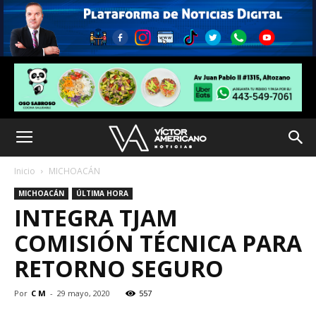
Inicio
MICHOACÁN
MICHOACÁN
ÚLTIMA HORA
INTEGRA TJAM
COMISIÓN TÉCNICA PARA
RETORNO SEGURO
Por
C M
-
29 mayo, 2020
557