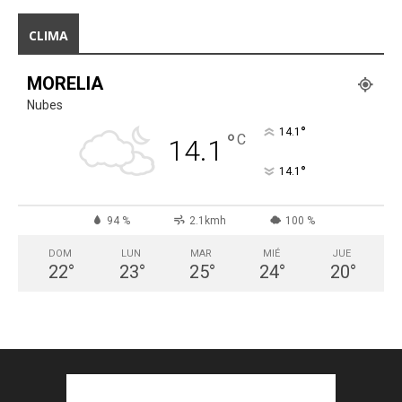
CLIMA
MORELIA
Nubes
°
14.1
°
C
14.1
°
14.1
94 %
2.1kmh
100 %
DOM
LUN
MAR
MIÉ
JUE
22
°
23
°
25
°
24
°
20
°