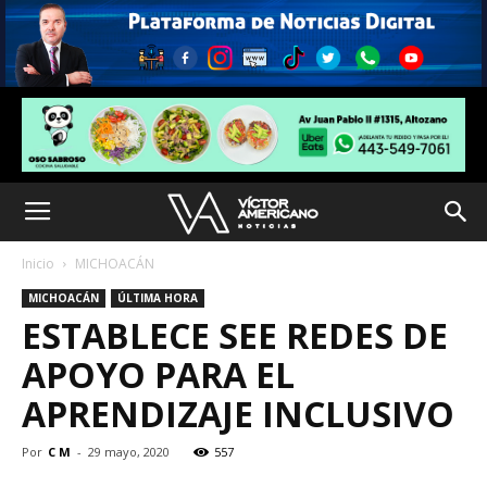
Inicio
MICHOACÁN
MICHOACÁN
ÚLTIMA HORA
ESTABLECE SEE REDES DE
APOYO PARA EL
APRENDIZAJE INCLUSIVO
Por
C M
-
29 mayo, 2020
557