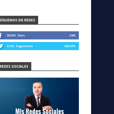
SÍGUENOS EN REDES
30,324
Fans
LIKE
6,110
Seguidores
SEGUIR
REDES SOCIALES