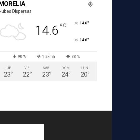
MORELIA
Nubes Dispersas
°
14.6
°
C
14.6
°
14.6
90 %
1.2kmh
38 %
JUE
VIE
SÁB
DOM
LUN
23
°
22
°
23
°
24
°
20
°