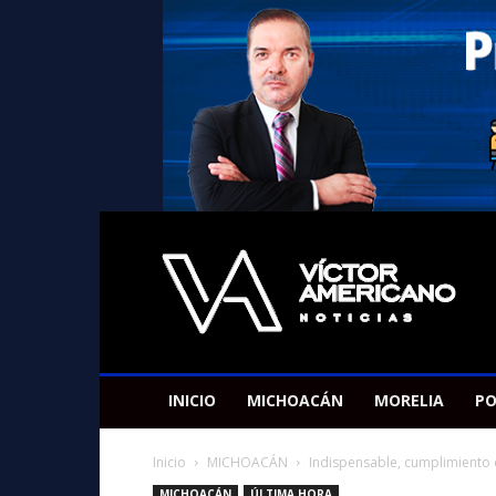
Americano
Victor
INICIO
MICHOACÁN
MORELIA
PO
Inicio
MICHOACÁN
Indispensable, cumplimiento 
MICHOACÁN
ÚLTIMA HORA