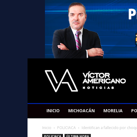
Americano
Victor
INICIO
MICHOACÁN
MORELIA
PO
Inicio
POLICIACA
Identifican a fallecido por cho
POLICIACA
ÚLTIMA HORA