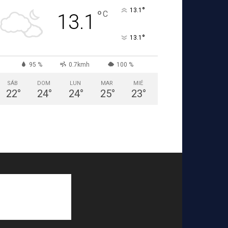
°
13.1
°
C
13.1
°
13.1
95 %
0.7kmh
100 %
SÁB
DOM
LUN
MAR
MIÉ
22
°
24
°
24
°
25
°
23
°