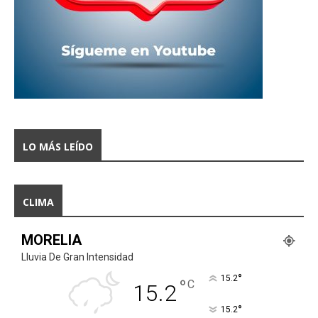
LO MÁS LEÍDO
CLIMA
MORELIA
Lluvia De Gran Intensidad
°
15.2
°
C
15.2
°
15.2