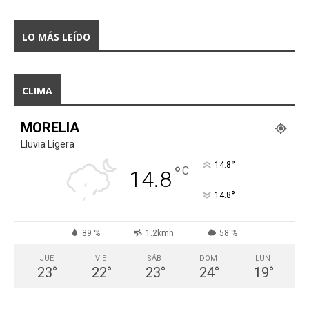
LO MÁS LEÍDO
CLIMA
MORELIA
Lluvia Ligera
°
14.8
°
C
14.8
°
14.8
89 %
1.2kmh
58 %
JUE
VIE
SÁB
DOM
LUN
23
°
22
°
23
°
24
°
19
°