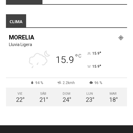
CLIMA
MORELIA
Lluvia Ligera
°
15.9
°
C
15.9
°
15.9
94 %
2.2kmh
96 %
VIE
SÁB
DOM
LUN
MAR
22
°
21
°
24
°
23
°
18
°