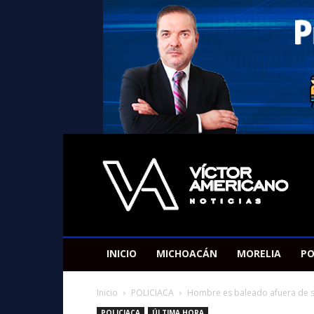
Americano
Victor
INICIO
MICHOACÁN
MORELIA
PO
Inicio
POLICIACA
Hombre es baleado afuera de su 
POLICIACA
ÚLTIMA HORA