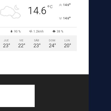
°
14.6
°
C
14.6
°
14.6
90 %
1.2kmh
38 %
JUE
VIE
SÁB
DOM
LUN
23
°
22
°
23
°
24
°
20
°