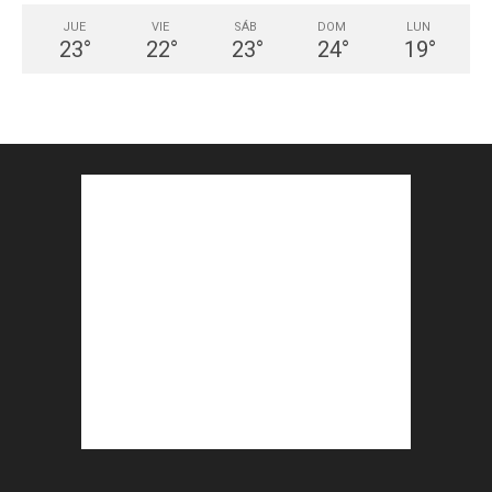
JUE
VIE
SÁB
DOM
LUN
23
°
22
°
23
°
24
°
19
°