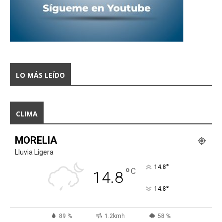
LO MÁS LEÍDO
CLIMA
MORELIA
Lluvia Ligera
°
14.8
°
C
14.8
°
14.8
89 %
1.2kmh
58 %