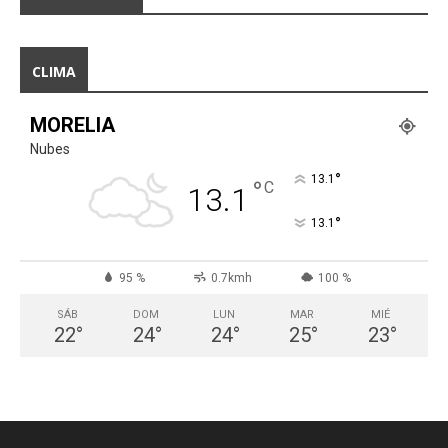
CLIMA
MORELIA
Nubes
°
13.1
°
C
13.1
°
13.1
95 %
0.7kmh
100 %
SÁB
DOM
LUN
MAR
MIÉ
22
°
24
°
24
°
25
°
23
°