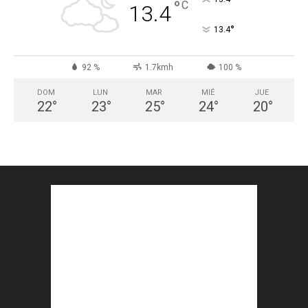
°
C
13.4
°
13.4
92 %
1.7kmh
100 %
DOM
LUN
MAR
MIÉ
JUE
22
°
23
°
25
°
24
°
20
°