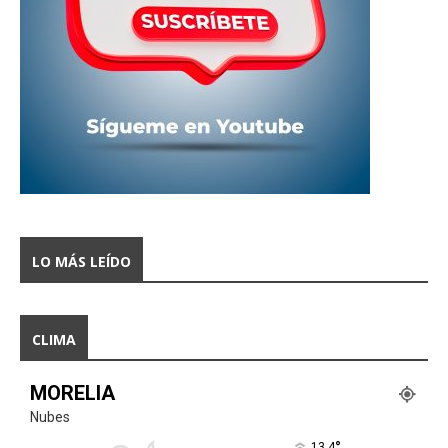
LO MÁS LEÍDO
CLIMA
MORELIA
Nubes
°
13.4