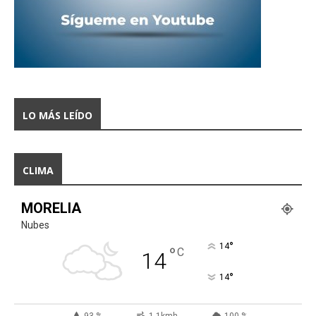
LO MÁS LEÍDO
CLIMA
MORELIA
Nubes
°
14
°
C
14
°
14