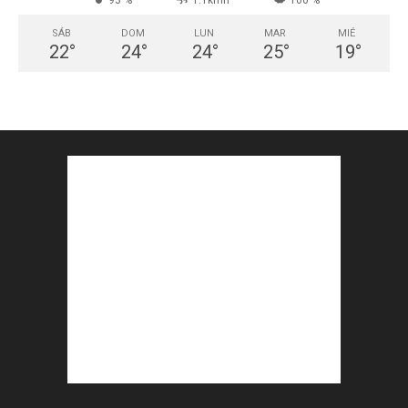
93 %
1.1kmh
100 %
SÁB
DOM
LUN
MAR
MIÉ
22
°
24
°
24
°
25
°
19
°