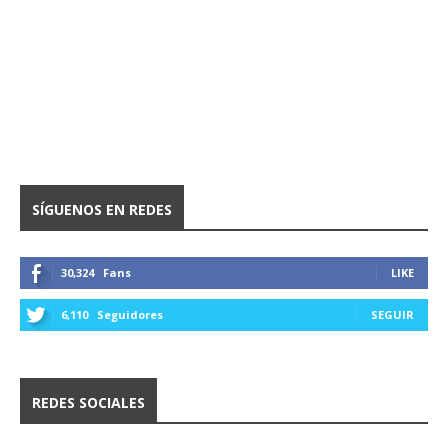
SÍGUENOS EN REDES
30,324
Fans
LIKE
6,110
Seguidores
SEGUIR
REDES SOCIALES