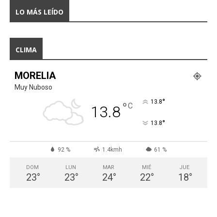
LO MÁS LEÍDO
CLIMA
MORELIA
Muy Nuboso
°
13.8
°
C
13.8
°
13.8
92 %
1.4kmh
61 %
DOM
LUN
MAR
MIÉ
JUE
23
°
23
°
24
°
22
°
18
°