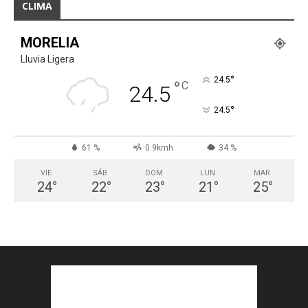
CLIMA
MORELIA
Lluvia Ligera
°
24.5
°
C
24.5
°
24.5
61 %
0.9kmh
34 %
VIE
SÁB
DOM
LUN
MAR
24
°
22
°
23
°
21
°
25
°