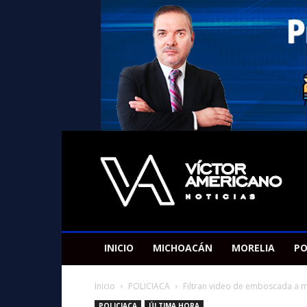
Americano
Victor
INICIO
MICHOACÁN
MORELIA
PO
Inicio
POLICIACA
Filtran video de emboscada a ma
POLICIACA
ÚLTIMA HORA