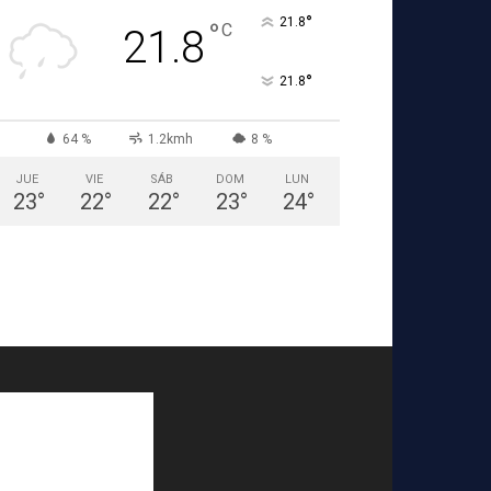
°
21.8
°
C
21.8
°
21.8
64 %
1.2kmh
8 %
JUE
VIE
SÁB
DOM
LUN
23
°
22
°
22
°
23
°
24
°