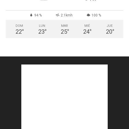
94 %
2.1kmh
100 %
DOM
LUN
MAR
MIÉ
JUE
22
°
23
°
25
°
24
°
20
°