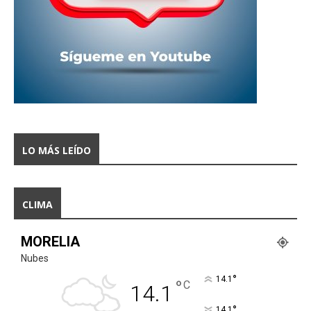
LO MÁS LEÍDO
CLIMA
MORELIA
Nubes
°
14.1
°
C
14.1
°
14.1