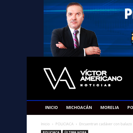
Americano
Victor
INICIO
MICHOACÁN
MORELIA
PO
Inicio
POLICIACA
Encuentran cadáver con balazo 
POLICIACA
ÚLTIMA HORA