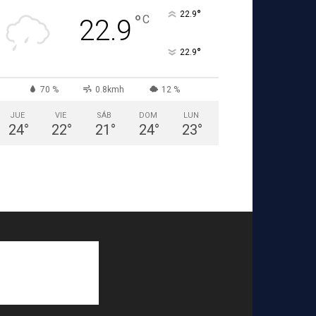
°
22.9
°
C
22.9
°
22.9
70 %
0.8kmh
12 %
JUE
VIE
SÁB
DOM
LUN
24
°
22
°
21
°
24
°
23
°