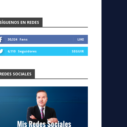
SÍGUENOS EN REDES
30,324
Fans
LIKE
6,110
Seguidores
SEGUIR
REDES SOCIALES