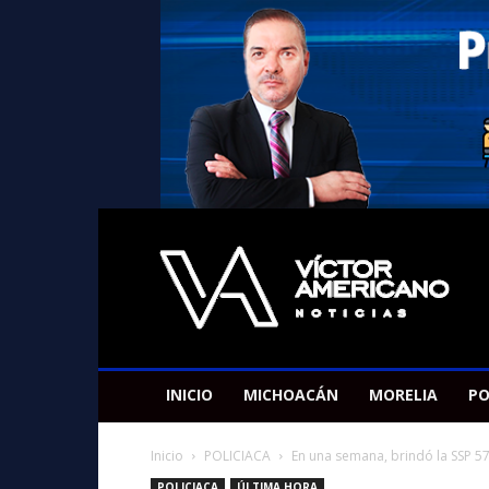
Americano
Victor
INICIO
MICHOACÁN
MORELIA
PO
Inicio
POLICIACA
En una semana, brindó la SSP 5
POLICIACA
ÚLTIMA HORA