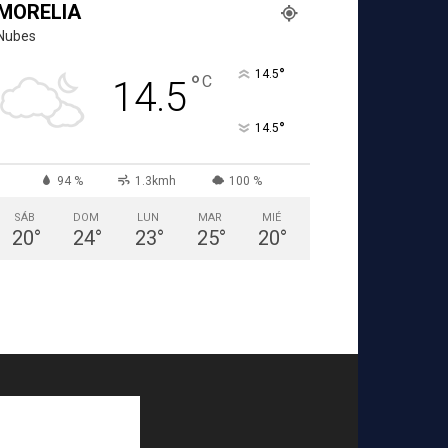
MORELIA
Nubes
°
14.5
°
C
14.5
°
14.5
94 %
1.3kmh
100 %
SÁB
DOM
LUN
MAR
MIÉ
20
°
24
°
23
°
25
°
20
°