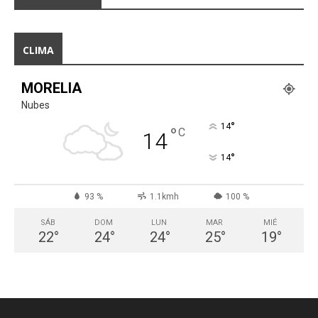
CLIMA
MORELIA
Nubes
°
14
°
C
14
°
14
93 %
1.1kmh
100 %
SÁB
DOM
LUN
MAR
MIÉ
22
°
24
°
24
°
25
°
19
°