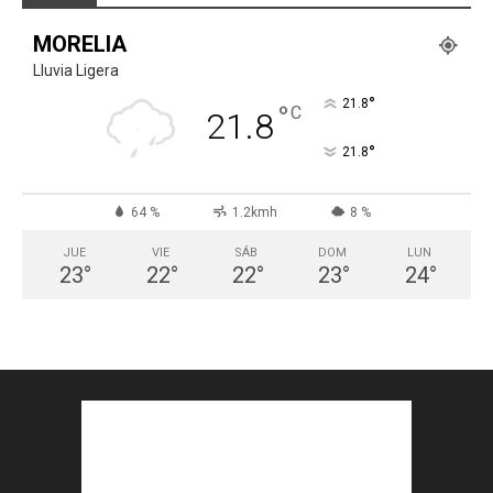
MORELIA
Lluvia Ligera
°
21.8
°
C
21.8
°
21.8
64 %
1.2kmh
8 %
JUE
VIE
SÁB
DOM
LUN
23
°
22
°
22
°
23
°
24
°