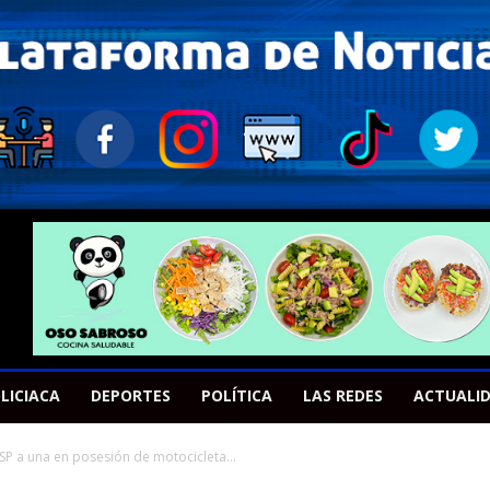
LICIACA
DEPORTES
POLÍTICA
LAS REDES
ACTUALI
SSP a una en posesión de motocicleta...