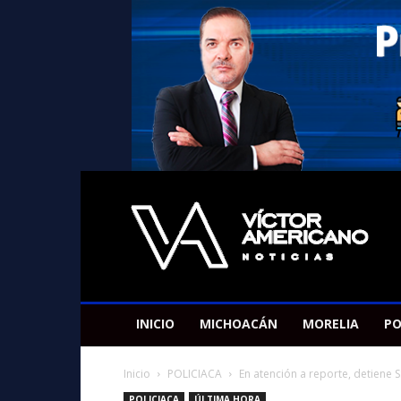
Americano
Victor
INICIO
MICHOACÁN
MORELIA
PO
Inicio
POLICIACA
En atención a reporte, detiene 
POLICIACA
ÚLTIMA HORA