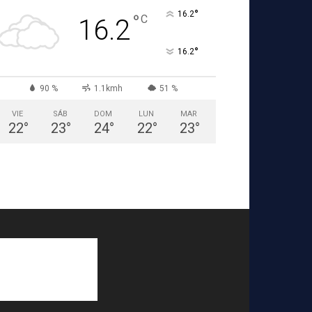
°
16.2
°
C
16.2
°
16.2
90 %
1.1kmh
51 %
VIE
SÁB
DOM
LUN
MAR
22
°
23
°
24
°
22
°
23
°