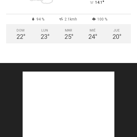
°
14.1
94 %
2.1kmh
100 %
DOM
LUN
MAR
MIÉ
JUE
22
°
23
°
25
°
24
°
20
°