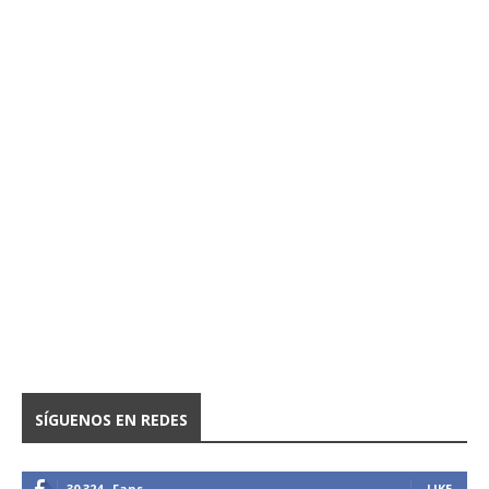
SÍGUENOS EN REDES
30,324
Fans
LIKE