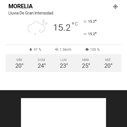
MORELIA
Lluvia De Gran Intensidad
°
15.2
°
C
15.2
°
15.2
97 %
1.5kmh
100 %
SÁB
DOM
LUN
MAR
MIÉ
20
°
24
°
23
°
25
°
20
°