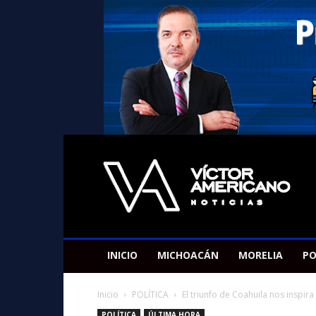
Americano
Victor
INICIO
MICHOACÁN
MORELIA
PO
Inicio
POLÍTICA
El triunfo de Coahuila nos inspira
POLÍTICA
ÚLTIMA HORA