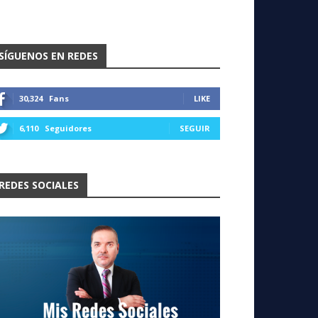
SÍGUENOS EN REDES
30,324
Fans
LIKE
6,110
Seguidores
SEGUIR
REDES SOCIALES