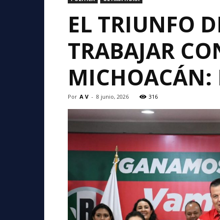
EL TRIUNFO D
TRABAJAR CO
MICHOACÁN:
Por
A V
-
8 junio, 2026
316