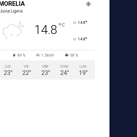
MORELIA
Lluvia Ligera
°
14.8
°
C
14.8
°
14.8
89 %
1.2kmh
58 %
JUE
VIE
SÁB
DOM
LUN
23
°
22
°
23
°
24
°
19
°