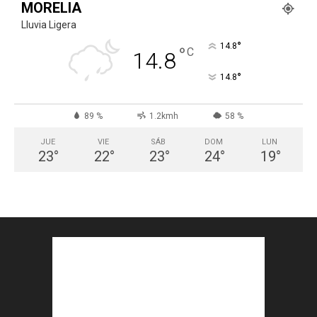
MORELIA
Lluvia Ligera
°
14.8
°
C
14.8
°
14.8
89 %
1.2kmh
58 %
JUE
VIE
SÁB
DOM
LUN
23
°
22
°
23
°
24
°
19
°