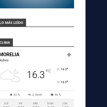
LO MÁS LEÍDO
CLIMA
MORELIA
Nubes
°
16.3
°
C
16.3
°
16.3
92 %
2.1kmh
96 %
JUE
VIE
SÁB
DOM
LUN