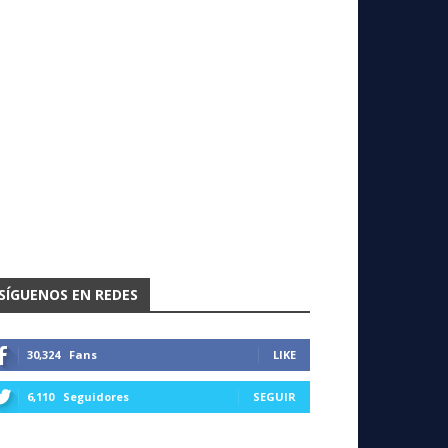
SÍGUENOS EN REDES
30,324
Fans
LIKE
6,110
Seguidores
SEGUIR