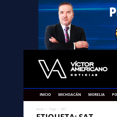
Americano
Victor
INICIO
MICHOACÁN
MORELIA
PO
Inicio
Tags
SAT
ETIQUETA: SAT