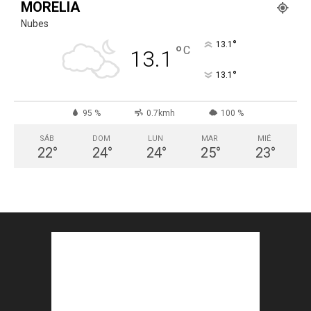
MORELIA
Nubes
°
13.1
°
C
13.1
°
13.1
95 %
0.7kmh
100 %
SÁB
DOM
LUN
MAR
MIÉ
22
°
24
°
24
°
25
°
23
°