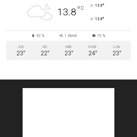
°
13.8
°
C
13.8
°
13.8
92 %
1.3kmh
75 %
JUE
VIE
SÁB
DOM
LUN
23
°
22
°
23
°
24
°
23
°