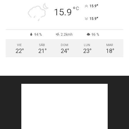
°
15.9
°
C
15.9
°
15.9
94 %
2.2kmh
96 %
VIE
SÁB
DOM
LUN
MAR
22
°
21
°
24
°
23
°
18
°