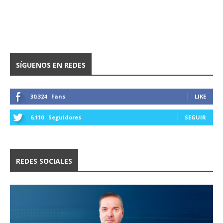
SÍGUENOS EN REDES
30,324
Fans
LIKE
6,110
Seguidores
SEGUIR
REDES SOCIALES