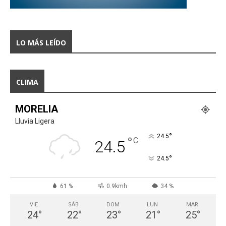
LO MÁS LEÍDO
CLIMA
MORELIA
Lluvia Ligera
°
24.5
°
C
24.5
°
24.5
61 %
0.9kmh
34 %
VIE
SÁB
DOM
LUN
MAR
24
°
22
°
23
°
21
°
25
°