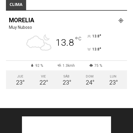
CLIMA
MORELIA
Muy Nuboso
°
13.8
°
C
13.8
°
13.8
92 %
1.3kmh
75 %
JUE
VIE
SÁB
DOM
LUN
23
°
22
°
23
°
24
°
23
°