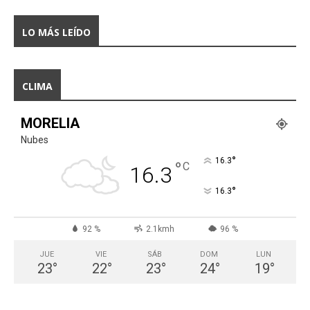
LO MÁS LEÍDO
CLIMA
MORELIA
Nubes
°
16.3
°
C
16.3
°
16.3
92 %
2.1kmh
96 %
JUE
VIE
SÁB
DOM
LUN
23
°
22
°
23
°
24
°
19
°