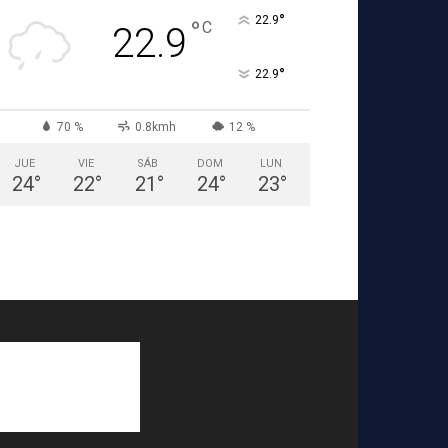
°
22.9
°
C
22.9
°
22.9
70 %
0.8kmh
12 %
JUE
VIE
SÁB
DOM
LUN
24
°
22
°
21
°
24
°
23
°