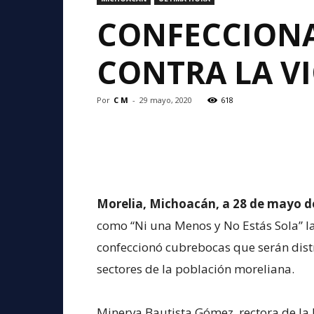
CONFECCIONA
CONTRA LA V
Por
C M
-
29 mayo, 2020
618
Morelia, Michoacán, a 28 de mayo d
como “Ni una Menos y No Estás Sola” l
confeccionó cubrebocas que serán dist
sectores de la población moreliana.
Minerva Bautista Gómez, rectora de la