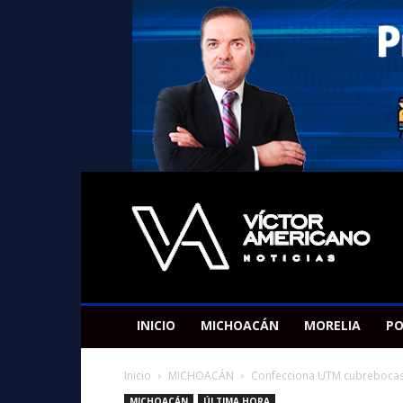
Americano
Victor
INICIO
MICHOACÁN
MORELIA
PO
Inicio
MICHOACÁN
Confecciona UTM cubrebocas co
MICHOACÁN
ÚLTIMA HORA