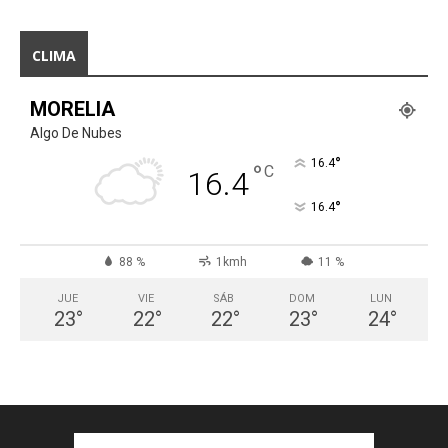
CLIMA
MORELIA
Algo De Nubes
°
16.4
°
C
16.4
°
16.4
88 %
1kmh
11 %
JUE
VIE
SÁB
DOM
LUN
23
°
22
°
22
°
23
°
24
°