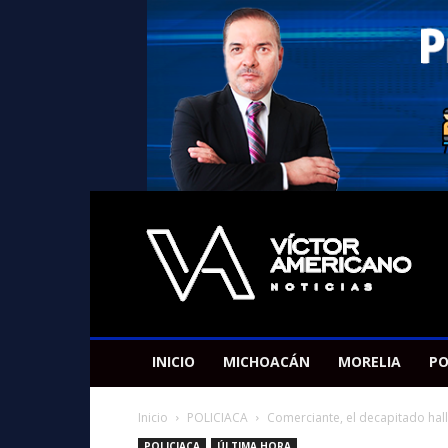
Americano
Victor
INICIO
MICHOACÁN
MORELIA
PO
Inicio
POLICIACA
Comerciante, el decapitado hall
POLICIACA
ÚLTIMA HORA