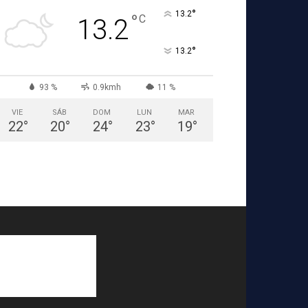
°
13.2
°
C
13.2
°
13.2
93 %
0.9kmh
11 %
VIE
SÁB
DOM
LUN
MAR
22
°
20
°
24
°
23
°
19
°