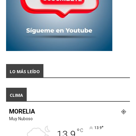
LO MÁS LEÍDO
CLIMA
MORELIA
Muy Nuboso
°
13.9
°
C
13.9