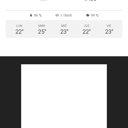
96 %
1.1kmh
99 %
LUN
MAR
MIÉ
JUE
VIE
22
°
25
°
23
°
22
°
23
°