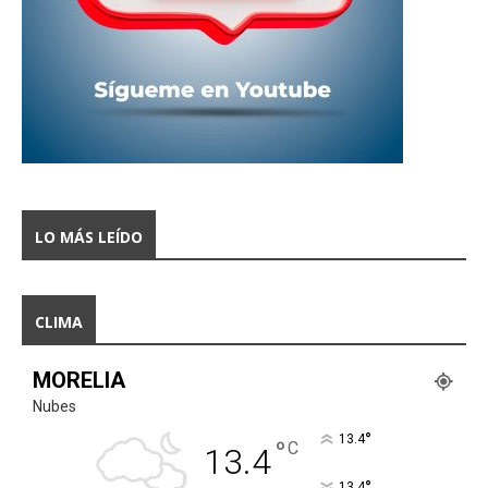
LO MÁS LEÍDO
CLIMA
MORELIA
Nubes
°
13.4
°
C
13.4
°
13.4