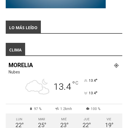
LO MÁS LEÍDO
CLIMA
MORELIA
Nubes
°
13.4
°
C
13.4
°
13.4
97 %
1.2kmh
100 %
LUN
MAR
MIÉ
JUE
VIE
22
°
25
°
23
°
22
°
19
°