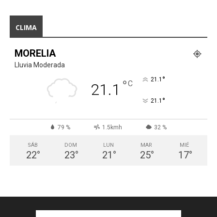
CLIMA
MORELIA
Lluvia Moderada
°
21.1
°
C
21.1
°
21.1
79 %
1.5kmh
32 %
SÁB
DOM
LUN
MAR
MIÉ
22
°
23
°
21
°
25
°
17
°