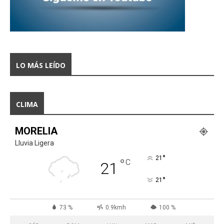
LO MÁS LEÍDO
CLIMA
MORELIA
Lluvia Ligera
°
21
°
C
21
°
21
73 %
0.9kmh
100 %